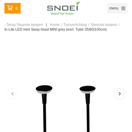
0
menu
Terug
Staande lampen
Home
/
Tuinverlichting
/
Staande lampen
/
In-Lite LED mini Sway head MINI grey (excl. Tube 35/60/100cm)