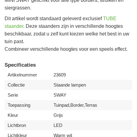
MINI SWAY geschikt voor alle type borders, struiken en
siergrassen.
Dit artikel wordt standaard geleverd exclusief
TUBE
staander
. Deze staanders zijn in verschillende hoogtes
beschikbaar, zodat u zelf kunt kiezen welke het best in uw
tuin past.
Combineer verschillende hoogtes voor een speels effect.
Specificaties
Artikelnummer
23609
Collectie
Staande lampen
Serie
SWAY
Toepassing
Tuinpad,Border,Terras
Kleur
Grijs
Lichtbron
LED
Lichtkleur
Warm wit