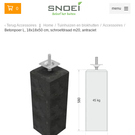
0
menu
Terug
Accessoires
Home
/
Tuinhuizen en blokhutten
/
Accessoires
/
Betonpoer L, 18x18x50 cm, schroefdraad m20, antraciet