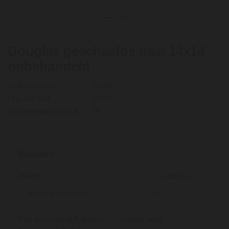
Douglas geschaafde paal 14x14
onbehandeld
Artikelnummer
35988
Prijs per stuk
58,50
Besteleenheid in stuk
28
Bestellen
Afmeting
Aantal stuk
58,
50
Prijs particulier
per stuk
Incl. 21% BTW