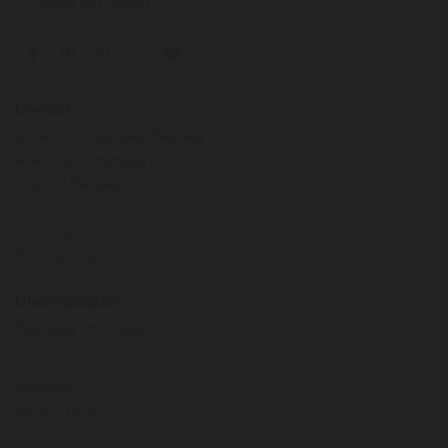
Contact
Snoei Tuinmaterialen Bleiswijk BV
Albert van 't Hartweg 4
2665 LJ Bleiswijk
T:
010 521 56 56
E:
info@snoei.nl
Openingstijden
Maandag t/m Vrijdag
07:00
-
17:00
Zaterdag
08:30
-
16:30