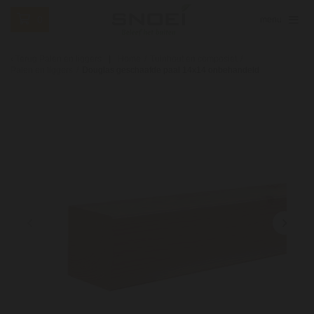
0
menu
Terug
Palen en liggers
Home
/
Tuinhout en composiet
/
Palen en liggers
/
Douglas geschaafde paal 14x14 onbehandeld