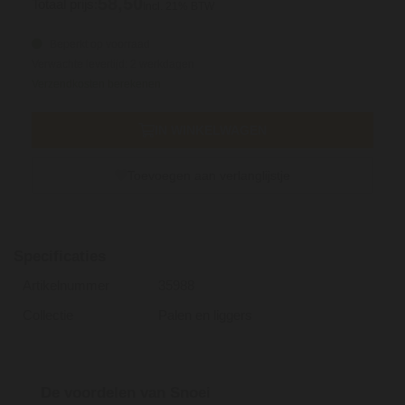
58,
50
Totaal prijs:
Incl. 21% BTW
Beperkt op voorraad
Verwachte levertijd: 2 werkdagen
Verzendkosten berekenen
IN WINKELWAGEN
Toevoegen aan verlanglijstje
Specificaties
Artikelnummer
35988
Collectie
Palen en liggers
De voordelen van Snoei