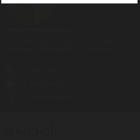
Heeft u advies nodig?
Wij helpen u graag persoonlijk verder. Bel of mail met onze
klantenservice, of kom langs in onze showtuinen.
Bel:
010 521 56 56
Mail:
info@snoei.nl
Bezoek de
showtuinen