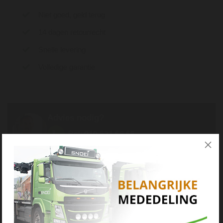
Niet goed, geld terug
14 dagen retourrecht
Snelle levering
Volledige garantie
Advies nodig?
Bel:
010 521 56 56
Mail:
info@snoei.nl
Misschien ook interessant...
ACTIE
ACTIE