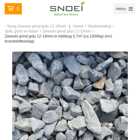
0
menu
Terug
Zweeds grind grijs 12-18mm
Home
/
Sierbestrating
/
Split, grind en keien
/
Zweeds grind grijs 12-18mm
/
Zweeds grind grijs 12-18mm in midibag 0,7m³ (ca.1000kg) (incl.
brandstoftoeslag)