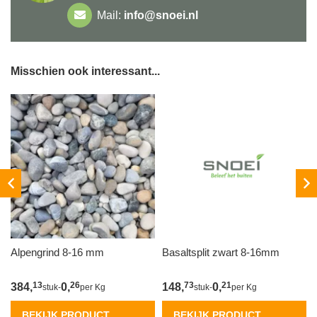
Mail:
info@snoei.nl
Misschien ook interessant...
Alpengrind 8-16 mm
Basaltsplit zwart 8-16mm
13
26
73
21
384,
0,
148,
0,
stuk
-
per Kg
stuk
-
per Kg
BEKIJK PRODUCT
BEKIJK PRODUCT