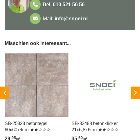
Bel:
010 521 56 56
Mail:
info@snoei.nl
Misschien ook interessant...
2
SB-25923 betontegel
SB-32488 betonklinker
60x60x4cm ★★☆☆☆
21x6,8x6cm ★★☆☆☆
95
50
29,
35,
m²
m²