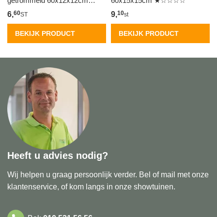
getrommeld 60x12x12cm
60x15x15cm ★☆☆☆☆
★☆☆☆☆
60
10
6,
9,
ST
st
BEKIJK PRODUCT
BEKIJK PRODUCT
Heeft u advies nodig?
Wij helpen u graag persoonlijk verder. Bel of mail met onze
klantenservice, of kom langs in onze showtuinen.