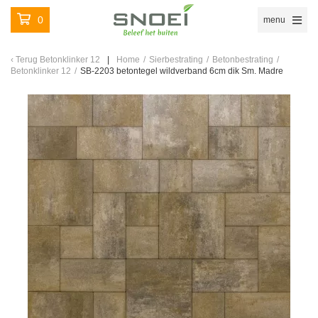
0
menu
Terug
Betonklinker 12
Home
/
Sierbestrating
/
Betonbestrating
/
Betonklinker 12
/
SB-2203 betontegel wildverband 6cm dik Sm. Madre