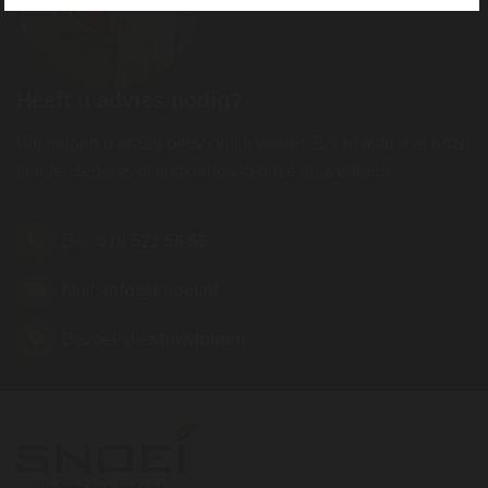
Heeft u advies nodig?
Wij helpen u graag persoonlijk verder. Bel of mail met onze
klantenservice, of kom langs in onze showtuinen.
Bel:
010 521 56 56
Mail:
info@snoei.nl
Bezoek de
showtuinen