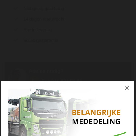
Niet goed, geld terug
14 dagen retourrecht
Snelle levering
Volledige garantie
Advies nodig?
Bel:
010 521 56 56
Mail:
info@snoei.nl
Misschien ook interessant...