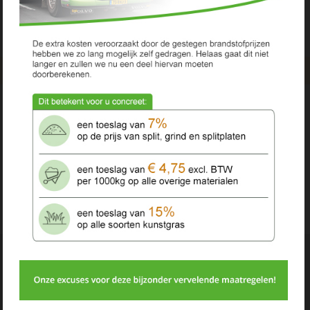
Zitbank - VIERKANT
Zitbank - VIERKANT
300X300X47
270X270X45,5
00
00
1.406,
2.385,
st
st
BEKIJK PRODUCT
BEKIJK PRODUCT