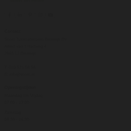
Contact
Snoei Tuinmaterialen Bleiswijk BV
Albert van 't Hartweg 4
2665 LJ Bleiswijk
T:
010 521 56 56
E:
info@snoei.nl
Openingstijden
Maandag t/m Vrijdag
07:00
-
17:00
Zaterdag
08:30
-
16:30