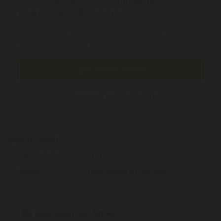
229,
00
Prijs particulier
per st
Incl. 21% BTW
229,
00
Totaal prijs:
Incl. 21% BTW
Verwachte levertijd: Neem hiervoor contact met ons op aub
Verzendkosten berekenen
IN WINKELWAGEN
Toevoegen aan verlanglijstje
Specificaties
Artikelnummer
37172
Collectie
Tuinmeubels en decoratie
De voordelen van Snoei