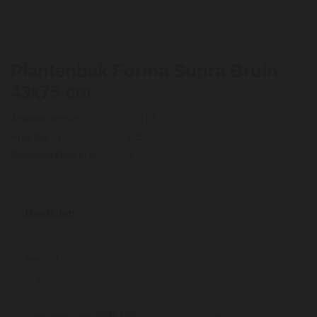
Plantenbak Forma Supra Bruin
43x75 cm
Artikelnummer
37172
Prijs per st
229,00
Besteleenheid in st
1
Bestellen
Aantal st